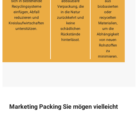
sich in bestehende
abbaubare
aus
Recyclingsysteme
Verpackung, die
biobasierten
einfügen, Abfall
in die Natur
oder
reduzieren und
zurückkehrt und
recycelten
Kreislaufwirtschaften
keine
Materialien,
unterstützen.
schädlichen
um die
Rückstände
Abhängigkeit
hinterlässt.
von neuen
Rohstoffen
zu
minimieren.
Marketing Packing Sie mögen vielleicht