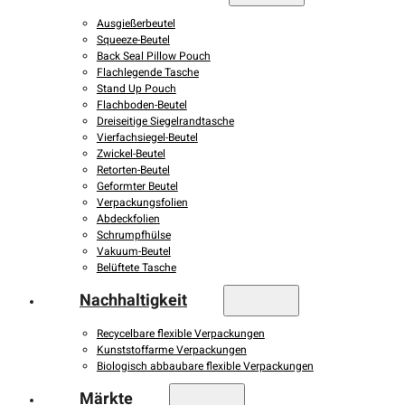
Ausgießerbeutel
Squeeze-Beutel
Back Seal Pillow Pouch
Flachlegende Tasche
Stand Up Pouch
Flachboden-Beutel
Dreiseitige Siegelrandtasche
Vierfachsiegel-Beutel
Zwickel-Beutel
Retorten-Beutel
Geformter Beutel
Verpackungsfolien
Abdeckfolien
Schrumpfhülse
Vakuum-Beutel
Belüftete Tasche
Nachhaltigkeit
Recycelbare flexible Verpackungen
Kunststoffarme Verpackungen
Biologisch abbaubare flexible Verpackungen
Märkte