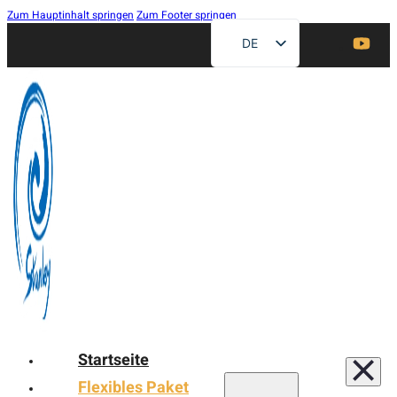
Zum Hauptinhalt springen
Zum Footer springen
DE
EN
ZH
FR
RU
ES
AR
JA
Startseite
Flexibles Paket