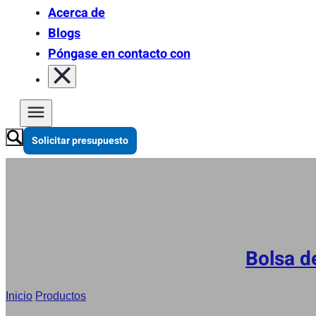
Acerca de
Blogs
Póngase en contacto con
Solicitar presupuesto
Bolsa d
Inicio
/
Productos
/
OEM Stand Up Pouches With Spout, 50mg 