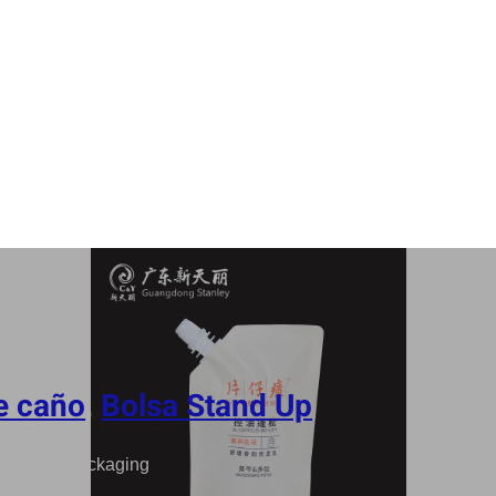
e caño
,
Bolsa Stand Up
Shampoo Packaging