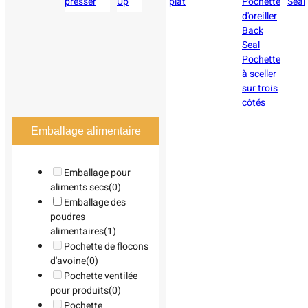
presser
Up
plat
Pochette
Seal
d'oreiller
Back
Seal
Pochette
à sceller
sur trois
côtés
Emballage alimentaire
Emballage pour
aliments secs
(0)
Emballage des
poudres
alimentaires
(1)
Pochette de flocons
d'avoine
(0)
Pochette ventilée
pour produits
(0)
Pochette