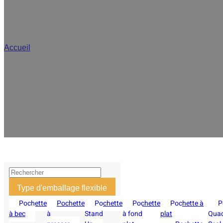
Pochettes sous
Accueil
/
Pochette sous vide
Explorez la collection en gros de sachets sous vide de Stanley pour a
de spécifications, de matériaux et de services d'impression pour rép
aliments préparés, des f
Type d'emballage flexible
Pochette
Pochette
Pochette
Pochette
Pochette à
P
à bec
à
Stand
à fond
plat
Qua