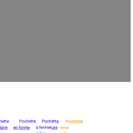
 l'alimentation
us proposons une large gamme
e, des fruits de mer, des
hette
Pochette
Pochette
Pochette
lave
en forme
à fermeture
sous