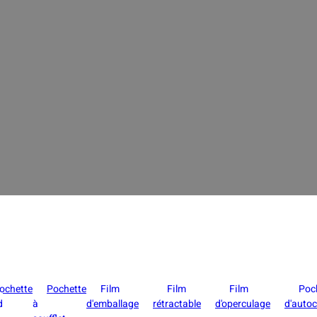
 vide imprimées et personnalisées en gros pour
méliorer la fraîcheur des aliments et la reconnaissance de la marque. No
ondre à vos besoins en matière d'emballage sous vide efficace de la viand
ruits secs, du fromage et de nombreux autres aliments.
ochette
Pochette
Film
Film
Film
Poc
d
à
d'emballage
rétractable
d'operculage
d'autoc