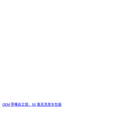
OEM 带嘴自立袋，50 毫克洗发水包装