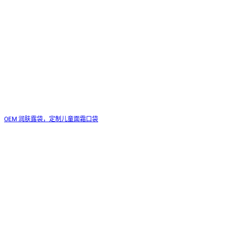
OEM 润肤露袋，定制儿童面霜口袋