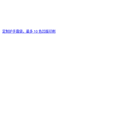
定制护手霜袋，最多 10 色凹版印刷