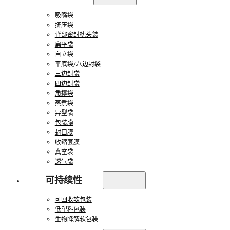
吸嘴袋
挤压袋
背部密封枕头袋
扁平袋
自立袋
平底袋/八边封袋
三边封袋
四边封袋
角撑袋
蒸煮袋
异型袋
包装膜
封口膜
收缩套膜
真空袋
透气袋
可持续性
可回收软包装
低塑料包装
生物降解软包装