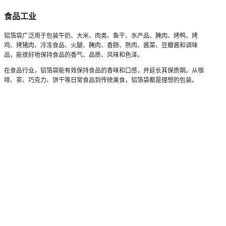
食品工业
铝箔袋广泛用于包装牛奶、大米、肉类、鱼干、水产品、腌肉、烤鸭、烤
鸡、烤猪肉、冷冻食品、火腿、腌肉、香肠、熟肉、酱菜、豆瓣酱和调味
品，能很好地保持食品的香气、品质、风味和色泽。
在食品行业，铝箔袋能有效保持食品的香味和口感，并延长其保质期。从咖
啡、茶、巧克力、饼干等日常食品到传统美食，铝箔袋都是理想的包装。