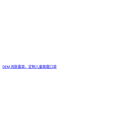
OEM 润肤露袋，定制儿童面霜口袋