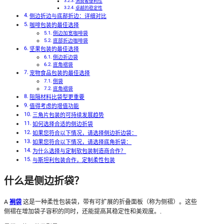
消费者便利性
卓越的稳定性
侧边折边与底部折边：详细对比
咖啡包装的最佳选择
侧边加宽咖啡袋
底部折边咖啡袋
坚果包装的最佳选择
侧边折边袋
底角褶袋
宠物食品包装的最佳选择
侧袋
底角褶袋
阻隔材料比袋型更重要
值得考虑的增值功能
三角片包装的可持续发展趋势
如何选择合适的侧边折袋
如果您符合以下情况，请选择侧边折边袋：
如果您符合以下情况，请选择底角折袋：
为什么选择与定制软包装制造商合作？
与斯坦利包装合作，定制柔性包装
什么是侧边折袋？
A
裥袋
这是一种柔性包装袋，带有可扩展的折叠面板（称为侧褶）。这些
侧褶在增加袋子容积的同时，还能提高其稳定性和美观度。.