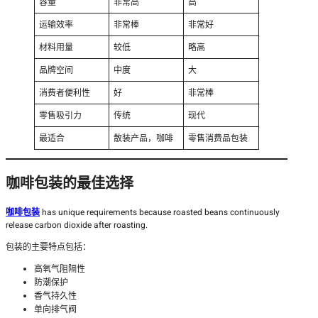
容量
非常高
高
运输效率
非常棒
非常好
材料用量
较低
略高
品牌空间
中度
大
消费者便利性
好
非常棒
零售吸引力
传统
现代
最适合
散装产品，咖啡
零售消费品包装
咖啡包装的最佳选择
咖啡包装
has unique requirements because roasted beans continuously
release carbon dioxide after roasting.
包装的主要特点包括：
高氧气阻隔性
防潮保护
香气持久性
单向排气阀