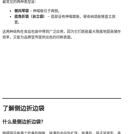
最常见的两种类型是：
侧风琴袋
– 伸缩板位于两侧。.
底角折袋（自立袋）
– 底部设有伸缩面板，使收纳袋能够直立放
置。.
这两种结构在食品包装中得到广泛应用，因为它们既能最大限度地提高储存
效率，又能为品牌宣传提供出色的印刷表面。.
了解侧边折边袋
什么是侧边折边袋？
侧褶袋设有两个折叠的侧板，装满后会向外扩张。装满后，袋子呈矩形，具