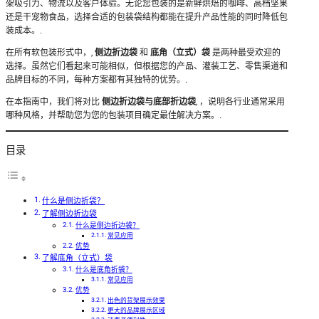
架吸引力、物流以及客户体验。无论您包装的是新鲜烘焙的咖啡、高档坚果
还是干宠物食品，选择合适的包装袋结构都能在提升产品性能的同时降低包
装成本。.
在所有软包装形式中，,
侧边折边袋
和
底角（立式）袋
是两种最受欢迎的
选择。虽然它们看起来可能相似，但根据您的产品、灌装工艺、零售渠道和
品牌目标的不同，每种方案都有其独特的优势。.
在本指南中，我们将对比
侧边折边袋与底部折边袋
, ，说明各行业通常采用
哪种风格，并帮助您为您的包装项目确定最佳解决方案。.
目录
什么是侧边折袋？
了解侧边折边袋
什么是侧边折边袋？
常见应用
优势
了解底角（立式）袋
什么是底角折袋？
常见应用
优势
出色的货架展示效果
更大的品牌展示区域