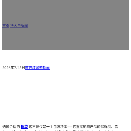
咖啡、坚果和宠物食品的侧边折边袋指南：侧边折边与
底边折边的区别
首页
/
博客与新闻
/
咖啡、坚果和宠物食品的侧边折边袋指南：侧边折边与底边折边
的区别
2026年7月3日
软包装采购指南
选择合适的
裥袋
这不仅仅是一个包装决策——它直接影响产品的保鲜度、货