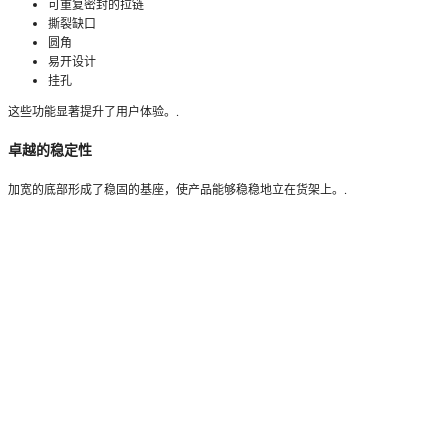
可重复密封的拉链
撕裂缺口
圆角
易开设计
挂孔
这些功能显著提升了用户体验。.
卓越的稳定性
加宽的底部形成了稳固的基座，使产品能够稳稳地立在货架上。.