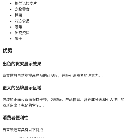
格兰诺拉麦片
宠物零食
糖果
冷冻食品
咖啡
补充资料
果干
优势
出色的货架展示效果
直立摆放自然能提高产品的可见度，并吸引消费者的注意力。.
更大的品牌展示区域
包装的正面和背面保持平整，为徽标、产品信息、营养成分表和引人注目的
图形留出了充足的空间。.
消费者便利性
自立袋通常具有以下特点：