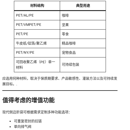
材料结构
典型用途
PET/AL/PE
咖啡
PET/VMPET/PE
坚果
PET/PE
零食
牛皮纸/铝箔/聚乙烯
精品咖啡
PET/NY/PE
宠物食品
可回收聚乙烯（PE）单一
可持续包装
材料
应选用何种材料，取决于保质期要求、产品敏感性、灌装方法以及可持续发
展目标。.
值得考虑的增值功能
现代侧边折袋可根据需求定制多种功能选项：
可重复密封的拉链
单向排气阀