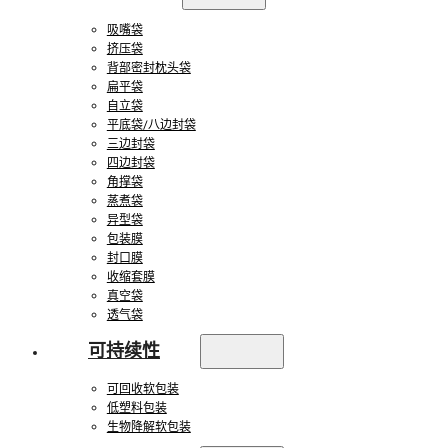
吸嘴袋
挤压袋
背部密封枕头袋
扁平袋
自立袋
平底袋/八边封袋
三边封袋
四边封袋
角撑袋
蒸煮袋
异型袋
包装膜
封口膜
收缩套膜
真空袋
透气袋
可持续性
可回收软包装
低塑料包装
生物降解软包装