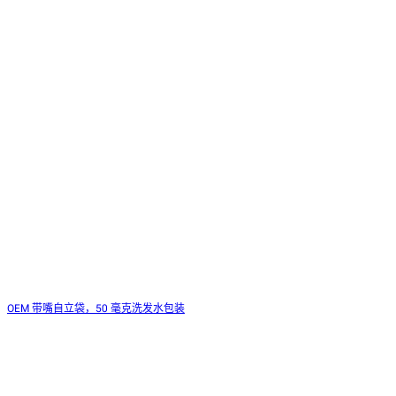
OEM 带嘴自立袋，50 毫克洗发水包装