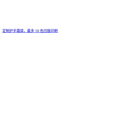
定制护手霜袋，最多 10 色凹版印刷