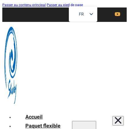
Passer au contenu principal
Passer au pied de page
FR
EN
ZH
DE
RU
ES
AR
JA
Accueil
Paquet flexible