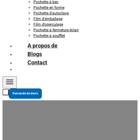
Pochette à bec
Pochette en forme
Pochette d'autoclave
Film d'emballage
Film d'operculage
Pochette à fermeture éclair
Pochette à soufflet
A propos de
Blogs
Contact
Demande de devis
Conformité aux normes de la FDA pour les