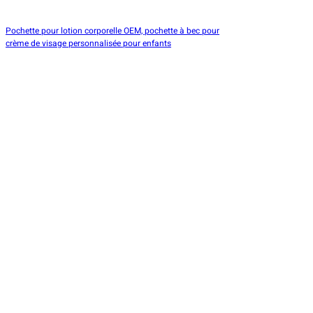
Pochette pour lotion corporelle OEM, pochette à bec pour
crème de visage personnalisée pour enfants