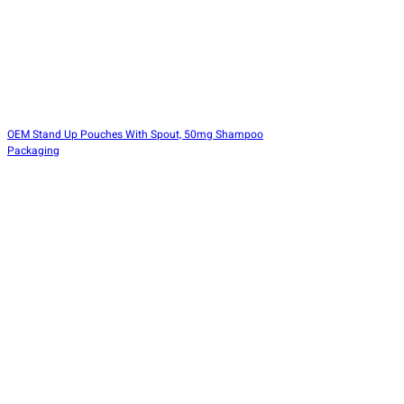
OEM Stand Up Pouches With Spout, 50mg Shampoo
Packaging