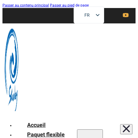
Passer au contenu principal
Passer au pied de page
FR
EN
ZH
DE
RU
ES
AR
JA
Accueil
Paquet flexible