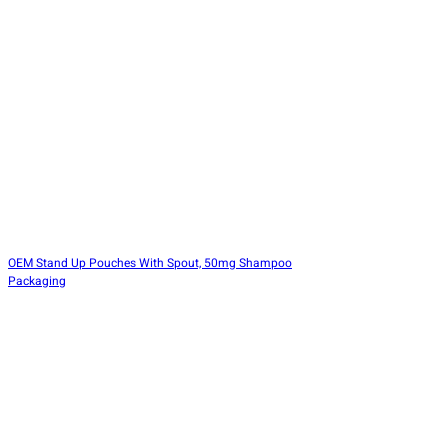
OEM Stand Up Pouches With Spout, 50mg Shampoo
Packaging