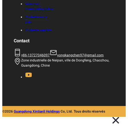
Manchon
thermorétractable
Pochette sous
vide
Pochette ventilée
Contact
+86-13727046097
yongkangchen97@gmail.com
Zone industrielle de Neipan, ville de Dongfeng, Chaozhou,
Guangdong, Chine
©2026
Guangdong Xintianli Holdings
Co, Ltd. Tous droits réservés