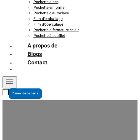
Pochette à bec
Pochette en forme
Pochette d'autoclave
Film d'emballage
Film d'operculage
Pochette à fermeture éclair
Pochette à soufflet
A propos de
Blogs
Contact
Demande de devis
Comprendre la réglementation européenne relative