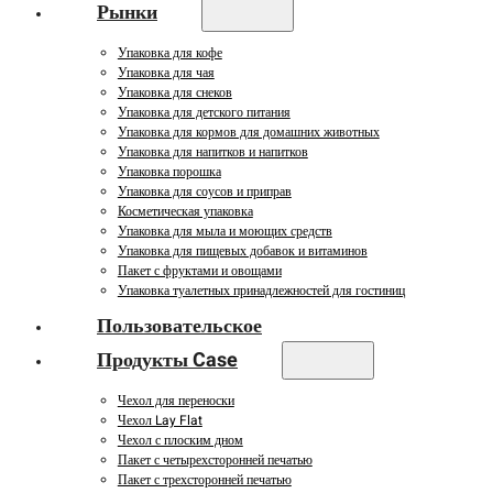
Рынки
Упаковка для кофе
Упаковка для чая
Упаковка для снеков
Упаковка для детского питания
Упаковка для кормов для домашних животных
Упаковка для напитков и напитков
Упаковка порошка
Упаковка для соусов и приправ
Косметическая упаковка
Упаковка для мыла и моющих средств
Упаковка для пищевых добавок и витаминов
Пакет с фруктами и овощами
Упаковка туалетных принадлежностей для гостиниц
Пользовательское
Продукты Case
Чехол для переноски
Чехол Lay Flat
Чехол с плоским дном
Пакет с четырехсторонней печатью
Пакет с трехсторонней печатью