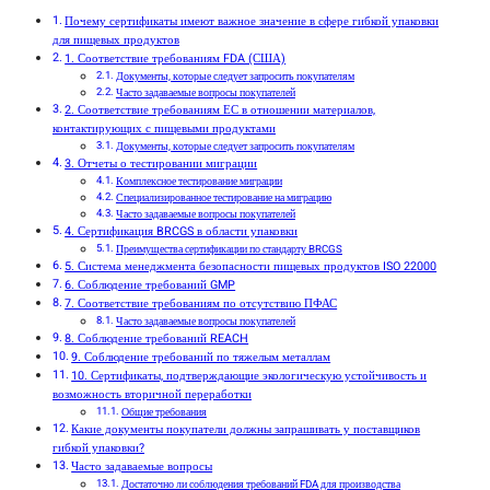
Почему сертификаты имеют важное значение в сфере гибкой упаковки
для пищевых продуктов
1. Соответствие требованиям FDA (США)
Документы, которые следует запросить покупателям
Часто задаваемые вопросы покупателей
2. Соответствие требованиям ЕС в отношении материалов,
контактирующих с пищевыми продуктами
Документы, которые следует запросить покупателям
3. Отчеты о тестировании миграции
Комплексное тестирование миграции
Специализированное тестирование на миграцию
Часто задаваемые вопросы покупателей
4. Сертификация BRCGS в области упаковки
Преимущества сертификации по стандарту BRCGS
5. Система менеджмента безопасности пищевых продуктов ISO 22000
6. Соблюдение требований GMP
7. Соответствие требованиям по отсутствию ПФАС
Часто задаваемые вопросы покупателей
8. Соблюдение требований REACH
9. Соблюдение требований по тяжелым металлам
10. Сертификаты, подтверждающие экологическую устойчивость и
возможность вторичной переработки
Общие требования
Какие документы покупатели должны запрашивать у поставщиков
гибкой упаковки?
Часто задаваемые вопросы
Достаточно ли соблюдения требований FDA для производства