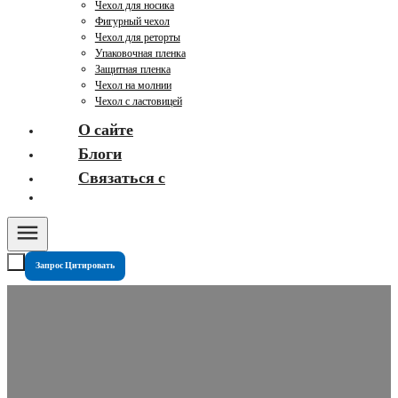
Чехол для носика
Фигурный чехол
Чехол для реторты
Упаковочная пленка
Защитная пленка
Чехол на молнии
Чехол с ластовицей
О сайте
Блоги
Связаться с
Запрос Цитировать
Какие сертификаты требуются для гибкой упаковки