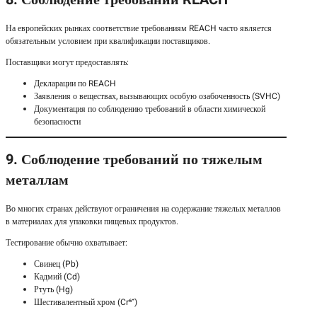
На европейских рынках соответствие требованиям REACH часто является
обязательным условием при квалификации поставщиков.
Поставщики могут предоставлять:
Декларации по REACH
Заявления о веществах, вызывающих особую озабоченность (SVHC)
Документация по соблюдению требований в области химической
безопасности
9. Соблюдение требований по тяжелым
металлам
Во многих странах действуют ограничения на содержание тяжелых металлов
в материалах для упаковки пищевых продуктов.
Тестирование обычно охватывает:
Свинец (Pb)
Кадмий (Cd)
Ртуть (Hg)
Шестивалентный хром (Cr⁶⁺)