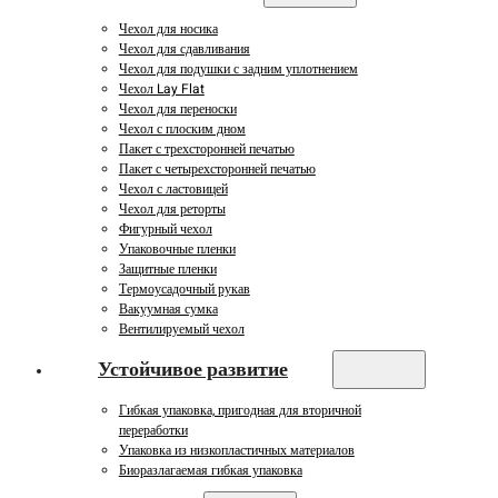
Чехол для носика
Чехол для сдавливания
Чехол для подушки с задним уплотнением
Чехол Lay Flat
Чехол для переноски
Чехол с плоским дном
Пакет с трехсторонней печатью
Пакет с четырехсторонней печатью
Чехол с ластовицей
Чехол для реторты
Фигурный чехол
Упаковочные пленки
Защитные пленки
Термоусадочный рукав
Вакуумная сумка
Вентилируемый чехол
Устойчивое развитие
Гибкая упаковка, пригодная для вторичной
переработки
Упаковка из низкопластичных материалов
Биоразлагаемая гибкая упаковка