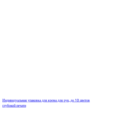
Индивидуальная упаковка для крема для рук, до 10 цветов
глубокой печати