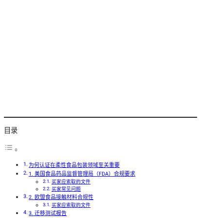
目录
为何认证在柔性食品包装领域至关重要
1. 美国食品药品监督管理局（FDA）合规要求
买家应索取的文件
买家常见问题
2. 欧盟食品接触材料合规性
买家应索取的文件
3. 迁移测试报告