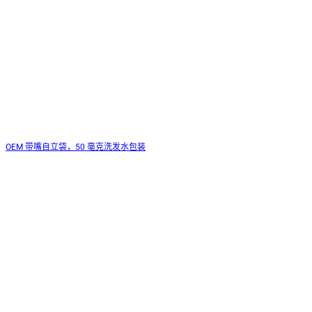
OEM 带嘴自立袋，50 毫克洗发水包装