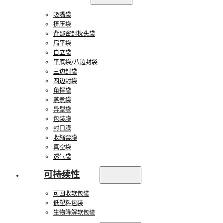
吸嘴袋
挤压袋
背部密封枕头袋
扁平袋
自立袋
平底袋/八边封袋
三边封袋
四边封袋
角撑袋
蒸煮袋
异型袋
包装膜
封口膜
收缩套膜
真空袋
透气袋
可持续性
可回收软包装
低塑料包装
生物降解软包装