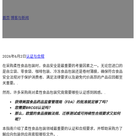
柔性食品包装需要哪些认证？
首页
/
博客与新闻
/
柔性食品包装需要哪些认证？
2026年6月2日
认证与合规
在采购柔性食品包装时，食品安全是最重要的考量因素之一。无论您进口的
是自立袋、零食袋、咖啡包装、冷冻食品包装还是卷材薄膜，确保符合食品
安全法规对于保护消费者、满足法律要求以及避免代价高昂的产品召回都至
关重要。.
然而，许多采购商对柔性食品包装究竟需要哪些认证感到困惑。.
获得美国食品药品监督管理局（FDA）的批准就足够了吗？
您需要BRCGS认证吗？
那么，欧盟的食品接触法规、迁移测试或可持续性合规要求又如何
呢？
本指南介绍了柔性食品包装领域最重要的认证和合规要求，并帮助采购方了
解应向包装供应商索取哪些文件。.