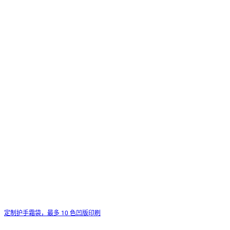
定制护手霜袋，最多 10 色凹版印刷