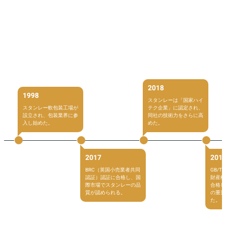
2018
1998
スタンレーは「国家ハイ
スタンレー軟包装工場が
テク企業」に認定され、
設立され、包装業界に参
同社の技術力をさらに高
入し始めた。
めた。
2017
201
BRC（英国小売業者共同
GB/T 
認証）認証に合格し、国
財産権
際市場でスタンレーの品
合格し
質が認められる。
の重要
た。