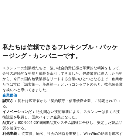
私たちは信頼できるフレキシブル・パッケ
ージング・カンパニーです。
スタンレーの創業者たちは、強い社会的責任感と革新的な精神をもって、
会社の継続的な発展と成長を牽引してきました。包装業界に参入した当初
から、今日の国内包装業界をリードする企業のひとつとなるまで、創業者
たちは常に「誠実第一、革新第一」というコンセプトのもと、軟包装企業
を成功へと導いてきました。
企業価値
誠実さ：
同社は広東省から「契約順守・信用優良企業」に認定されてい
る。
イノベーションだ：
絶え間ない技術革新により、スタンレーは多くの技
術認証を取得し、国家ハイテク企業となった。
品質だ：
ISO 9001-2015国際品質システム認証に合格し、安定した製品品
質を確保する。
利他主義：
従業員、顧客、社会の利益を重視し、Win-Winの結果を追求す