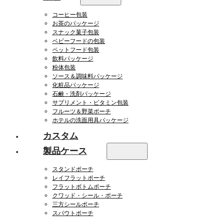
コーヒー包装
お茶のパッケージ
スナック菓子包装
ベビーフードの包装
ペットフード包装
飲料パッケージ
粉体包装
ソース＆調味料パッケージ
化粧品パッケージ
石鹸・洗剤パッケージ
サプリメント・ビタミン包装
フルーツ＆野菜ポーチ
ホテルの洗面用具パッケージ
カスタム
製品ケース
スタンドポーチ
レイフラットポーチ
フラットボトムポーチ
クワッド・シール・ポーチ
三方シールポーチ
スパウトポーチ