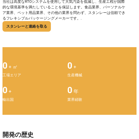
当社は高度なRTOシステムを使用して大気汚染を低減し、生産工程が国際
的な環境基準を満たしていることを保証します。食品業界、パーソナルケ
ア業界、ペット用品業界、その他の業界を問わず、スタンレーは信頼でき
るフレキシブルパッケージングメーカーです。.
スタンレーと連絡を取る
0
0
+ ㎡
+
工場エリア
生産機械
0
0
+
年
輸出国
業界経験
開発の歴史