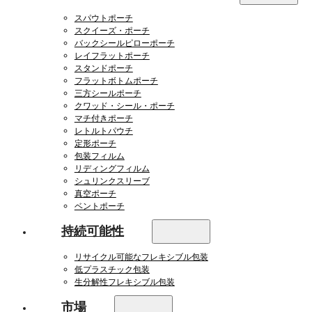
スパウトポーチ
スクイーズ・ポーチ
バックシールピローポーチ
レイフラットポーチ
スタンドポーチ
フラットボトムポーチ
三方シールポーチ
クワッド・シール・ポーチ
マチ付きポーチ
レトルトパウチ
定形ポーチ
包装フィルム
リディングフィルム
シュリンクスリーブ
真空ポーチ
ベントポーチ
持続可能性
リサイクル可能なフレキシブル包装
低プラスチック包装
生分解性フレキシブル包装
市場