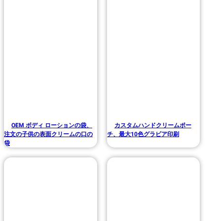
OEM ボディ ローションの袋、
カスタムハンドクリームポー
注文の子供の表面クリームの口の
チ、最大10色グラビア印刷
袋