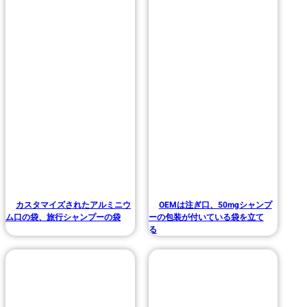
カスタマイズされたアルミニウ
OEMは注ぎ口、50mgシャンプ
ム口の袋、旅行シャンプーの袋
ーの包装が付いている袋を立て
る