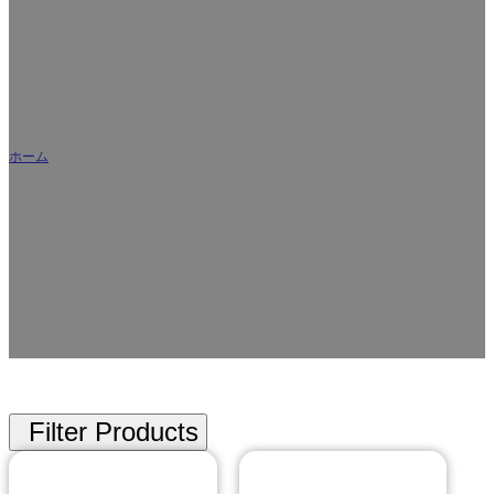
ワンストップカスタムスタンドポーチメーカー＆サプ
ライヤー
ホーム
/
スタンドポーチ
食品、日用化学品、パーソナルケア、ペット用品などの業界向けにカス
タマイズされたあらゆるサービスを提供する、カスタムスタンドパウチ
メーカーのリーディングカンパニーです。私達はあなたのブランドのた
めの包装の価値を高めるために高品質で、視覚的に魅力的で実用的なカ
スタムスタンドアップポーチを作成することができます。