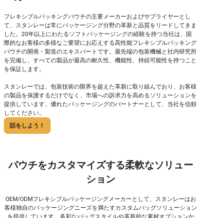
フレキシブルパッキングパウチの主要メーカーおよびサプライヤーとし
て、スタンレーは常にパッケージング分野の革新と品質をリードしてきま
した。20年以上にわたるソフトパッケージングの経験を持つ当社は、国
際的なお客様の多様なご要望にお応えする高性能フレキシブルパッキング
パウチの開発・製造のエキスパートです。最先端の包装機械と社内研究所
を完備し、すべての製品が最高の耐久性、機能性、持続可能性を持つこと
を保証します。
スタンレーでは、包装技術の限界を超えた革新に取り組んでおり、お客様
の製品を保護するだけでなく、市場への訴求力を高めるソリューションを
提供しています。優れたパッケージングのパートナーとして、当社を信頼
してください。
話をしよう！
パウチをカスタマイズする柔軟なソリュー
ション
OEM/ODMフレキシブルパッケージングメーカーとして、スタンレーはお
客様独自のパッケージングニーズを満たすカスタムバッグソリューション
を提供しています。多彩なバッグスタイルや革新的な素材オプションか