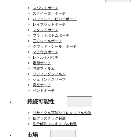
スパウトポーチ
スクイーズ・ポーチ
バックシールピローポーチ
レイフラットポーチ
スタンドポーチ
フラットボトムポーチ
三方シールポーチ
クワッド・シール・ポーチ
マチ付きポーチ
レトルトパウチ
定形ポーチ
包装フィルム
リディングフィルム
シュリンクスリーブ
真空ポーチ
ベントポーチ
持続可能性
リサイクル可能なフレキシブル包装
低プラスチック包装
生分解性フレキシブル包装
市場