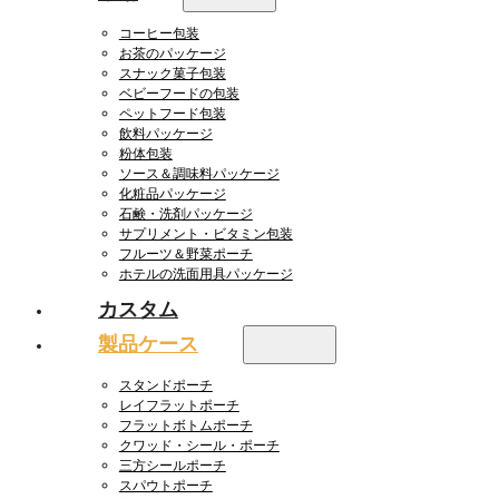
コーヒー包装
お茶のパッケージ
スナック菓子包装
ベビーフードの包装
ペットフード包装
飲料パッケージ
粉体包装
ソース＆調味料パッケージ
化粧品パッケージ
石鹸・洗剤パッケージ
サプリメント・ビタミン包装
フルーツ＆野菜ポーチ
ホテルの洗面用具パッケージ
カスタム
製品ケース
スタンドポーチ
レイフラットポーチ
フラットボトムポーチ
クワッド・シール・ポーチ
三方シールポーチ
スパウトポーチ