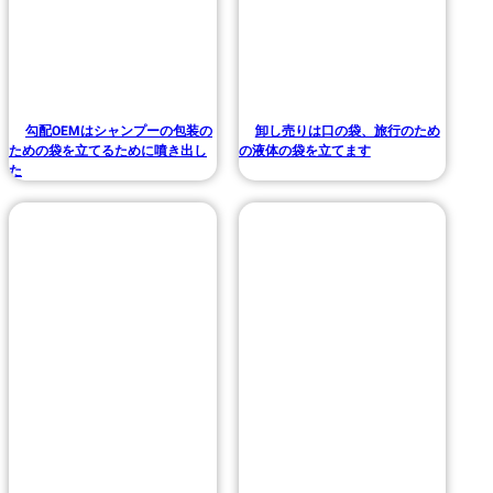
勾配OEMはシャンプーの包装の
卸し売りは口の袋、旅行のため
ための袋を立てるために噴き出し
の液体の袋を立てます
た