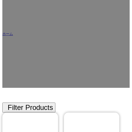
カスタム剥離蓋フィルムメーカー＆サプライヤー
ホーム
/
ライディングフィルム
大手蓋フィルムメーカーとして、当社のカスタム蓋フィルムは冷凍食
品、調理済み食品、乳製品、パーソナルケア製品に広く使用されていま
す。当社のカスタム蓋フィルムは、カスタマイズされた印刷と環境に優
しい材料の選択をサポートし、防曇、防裂、開けやすい、漏れ防止など
の機能的なオプションをサポートしています。