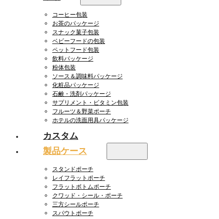
コーヒー包装
お茶のパッケージ
スナック菓子包装
ベビーフードの包装
ペットフード包装
飲料パッケージ
粉体包装
ソース＆調味料パッケージ
化粧品パッケージ
石鹸・洗剤パッケージ
サプリメント・ビタミン包装
フルーツ＆野菜ポーチ
ホテルの洗面用具パッケージ
カスタム
製品ケース
スタンドポーチ
レイフラットポーチ
フラットボトムポーチ
クワッド・シール・ポーチ
三方シールポーチ
スパウトポーチ