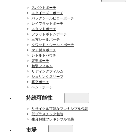
スパウトポーチ
スクイーズ・ポーチ
バックシールピローポーチ
レイフラットポーチ
スタンドポーチ
フラットボトムポーチ
三方シールポーチ
クワッド・シール・ポーチ
マチ付きポーチ
レトルトパウチ
定形ポーチ
包装フィルム
リディングフィルム
シュリンクスリーブ
真空ポーチ
ベントポーチ
持続可能性
リサイクル可能なフレキシブル包装
低プラスチック包装
生分解性フレキシブル包装
市場