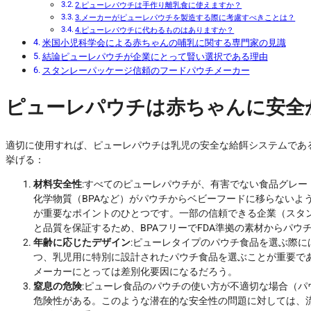
2.ピューレパウチは手作り離乳食に使えますか？
3.メーカーがピューレパウチを製造する際に考慮すべきことは？
4.ピューレパウチに代わるものはありますか？
米国小児科学会による赤ちゃんの哺乳に関する専門家の見識
結論ピューレパウチが企業にとって賢い選択である理由
スタンレーパッケージ信頼のフードパウチメーカー
ピューレパウチは赤ちゃんに安全
適切に使用すれば、ピューレパウチは乳児の安全な給餌システムであ
挙げる：
材料安全性
:すべてのピューレパウチが、有害でない食品グレ
化学物質（BPAなど）がパウチからベビーフードに移らないよ
が重要なポイントのひとつです。一部の信頼できる企業（スタ
と品質を保証するため、BPAフリーでFDA準拠の素材からパウ
年齢に応じたデザイン
:ピューレタイプのパウチ食品を選ぶ際
つ、乳児用に特別に設計されたパウチ食品を選ぶことが重要で
メーカーにとっては差別化要因になるだろう。
窒息の危険
:ピューレ食品のパウチの使い方が不適切な場合（
危険性がある。このような潜在的な安全性の問題に対しては、