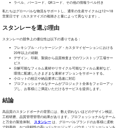
ラベル、バーコード、QRコード、その他の情報ラベル付き
私たちはグローバルな物流をサポートし、通常の生産サイクルは12〜18
営業日です（カスタマイズの複雑さと量によって異なります）。
スタンレーを選ぶ理由
スタンレーの競争上の優位性は以下の通りである：
フレキシブル・パッケージング・カスタマイゼーションにおける
20年以上の経験
デザイン、印刷、製袋から品質検査までのワンストップ工場サー
ビス
分解可能なフィルム素材やリサイクル可能なフィルム素材など、
環境に配慮したさまざまな素材オプションをサポートする。
小ロットの校正や納品要求に迅速に対応
プロフェッショナルなチームがプロジェクト全体をフォローアッ
プし、お客様にご満足いただけるサービスを提供します。
結論
高品質のスタンドポーチの背景には、数え切れないほどのデザイン検証、
工程研磨、品質管理管理の結果があります。プロフェッショナルなチーム
と万全の製造体制、
スタンレー
は、グローバルブランドのお客様に柔軟
で効率的、かつ信頼性の高いパッケージング・パウチ・ソリューションを