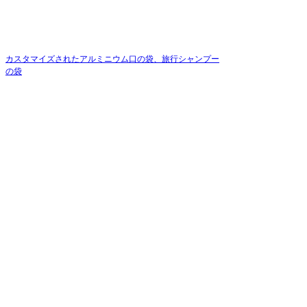
カスタマイズされたアルミニウム口の袋、旅行シャンプー
の袋