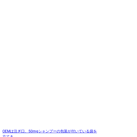
OEMは注ぎ口、50mgシャンプーの包装が付いている袋を
立てる