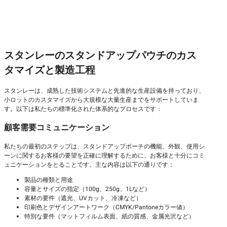
スタンレーのスタンドアップパウチのカス
タマイズと製造工程
スタンレーは、成熟した技術システムと先進的な生産設備を持っており、
小ロットのカスタマイズから大規模な大量生産までをサポートしていま
す。以下は私たちの標準化された体系的なプロセスです：
顧客需要コミュニケーション
私たちの最初のステップは、スタンドアップポーチの機能、外観、使用シ
ーンに関するお客様の要望を正確に理解するために、お客様と十分にコミ
ュニケーションをとることです。主な内容は以下の通りです：
製品の種類と用途
容量とサイズの指定（100g、250g、1Lなど）
素材の要件（遮光、UVカット、冷凍など）
印刷色とデザインアートワーク（CMYK/Pantoneカラー値）
特別な要件（マットフィルム表面、紙の質感、金属光沢など）