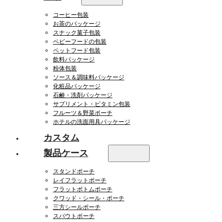
コーヒー包装
お茶のパッケージ
スナック菓子包装
ベビーフードの包装
ペットフード包装
飲料パッケージ
粉体包装
ソース＆調味料パッケージ
化粧品パッケージ
石鹸・洗剤パッケージ
サプリメント・ビタミン包装
フルーツ＆野菜ポーチ
ホテルの洗面用具パッケージ
カスタム
製品ケース
スタンドポーチ
レイフラットポーチ
フラットボトムポーチ
クワッド・シール・ポーチ
三方シールポーチ
スパウトポーチ