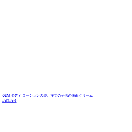
OEM ボディ ローションの袋、注文の子供の表面クリーム
の口の袋