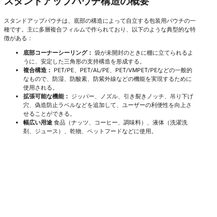
スタンドアップパウチ構造の概要
スタンドアップパウチは、底部の構造によって自立する包装用パウチの一
種です。主に多層複合フィルムで作られており、以下のような典型的な特
徴がある：
底部コーナーシーリング：
袋が未開封のときに棚に立てられるよ
うに、安定した三角形の支持構造を形成する。
複合構造：
PET/PE、PET/AL/PE、PET/VMPET/PEなどの一般的
なもので、防湿、防酸素、防紫外線などの機能を実現するために
使用される。
拡張可能な機能：
ジッパー、ノズル、引き裂きノッチ、吊り下げ
穴、偽造防止ラベルなどを追加して、ユーザーの利便性を向上さ
せることができる。
幅広い用途
食品（ナッツ、コーヒー、調味料）、液体（洗濯洗
剤、ジュース）、乾物、ペットフードなどに使用。