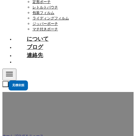
定形ポーチ
レトルトパウチ
包装フィルム
ライディングフィルム
ジッパーポーチ
マチ付きポーチ
について
ブログ
連絡先
見積依頼
スタンドパウチの作り方製造工程を探る
ホーム
/
ブログ＆ニュース
/
スタンドパウチの作り方製造工程を探る