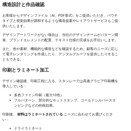
構造設計と作品確認
お客様からデザインファイル（AI、PDF形式）をご提供いただき、パウチ
タイプと視覚効果が調和するような構造提案やレイアウトサービスもご提
供いたします。
デザインアートワークがない場合は、当社のデザインチームがパターン開
発、ブランドエレメントの配置、テキスト仕様の完成をお手伝いします。
また、色や素材、機能的な構造などを確認するため、顧客のニーズに応じ
て電子レンダリングを作成したり、デジタルプルーフを提供したりするこ
ともできる。
印刷とラミネート加工
デザイン確認後、印刷工程に入る。スタンレーでは高速グラビア印刷機を
導入している：
多色ファイン印刷（最大10色）
フルパターン、部分的なホットスタンプ、コールドシルバースタ
ンピングなどの特殊効果。
印刷後、
材料はラミネートされている
.ニーズに合わせてお選びくださ
い：
ドライラミネート