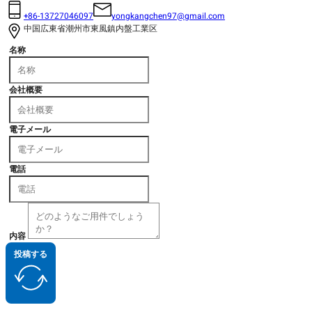
+86-13727046097
yongkangchen97@gmail.com
中国広東省潮州市東風鎮内盤工業区
名称
会社概要
電子メール
電話
内容
投稿する