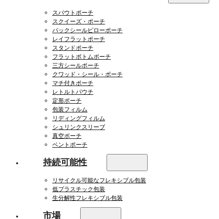
スパウトポーチ
スクイーズ・ポーチ
バックシールピローポーチ
レイフラットポーチ
スタンドポーチ
フラットボトムポーチ
三方シールポーチ
クワッド・シール・ポーチ
マチ付きポーチ
レトルトパウチ
定形ポーチ
包装フィルム
リディングフィルム
シュリンクスリーブ
真空ポーチ
ベントポーチ
持続可能性
リサイクル可能なフレキシブル包装
低プラスチック包装
生分解性フレキシブル包装
市場