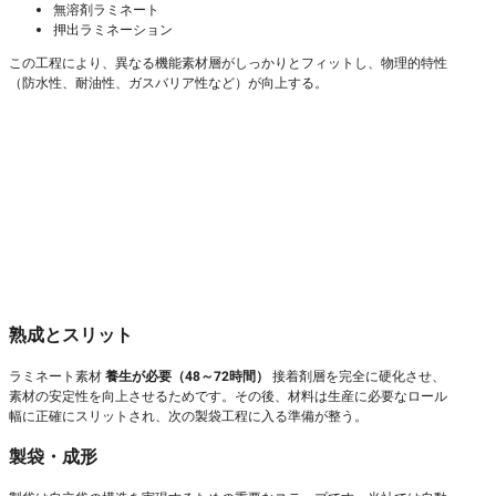
無溶剤ラミネート
押出ラミネーション
この工程により、異なる機能素材層がしっかりとフィットし、物理的特性
（防水性、耐油性、ガスバリア性など）が向上する。
熟成とスリット
ラミネート素材
養生が必要（48～72時間）
接着剤層を完全に硬化させ、
素材の安定性を向上させるためです。その後、材料は生産に必要なロール
幅に正確にスリットされ、次の製袋工程に入る準備が整う。
製袋・成形