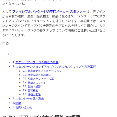
ンとなっている。
として
フレキシブルパッケージの専門メーカー
,
スタンレー
は、デザイン
から素材の選択、生産、品質検査、納品に至るまで、ワンストップでスタ
ンドアップパウチのソリューションを提供しています。本記事では、スタ
ンレーのスタンドアップパウチ製造の全プロセスを詳しくご紹介し、カス
タマイズパッケージングの各ステップについて明確にご理解いただけるよ
うにいたします。
目次
スタンドアップパウチ構造の概要
スタンレーのスタンドアップパウチのカスタマイズと製造工程
顧客需要コミュニケーション
構造設計と作品確認
印刷とラミネート加工
熟成とスリット
製袋・成形
品質検査
梱包と配送
スタンレーを選ぶ理由
結論
お問い合わせ