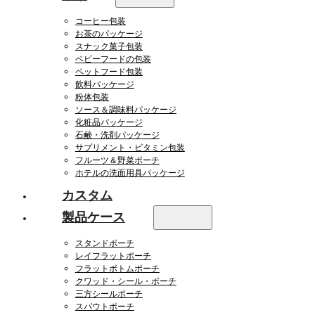
コーヒー包装
お茶のパッケージ
スナック菓子包装
ベビーフードの包装
ペットフード包装
飲料パッケージ
粉体包装
ソース＆調味料パッケージ
化粧品パッケージ
石鹸・洗剤パッケージ
サプリメント・ビタミン包装
フルーツ＆野菜ポーチ
ホテルの洗面用具パッケージ
カスタム
製品ケース
スタンドポーチ
レイフラットポーチ
フラットボトムポーチ
クワッド・シール・ポーチ
三方シールポーチ
スパウトポーチ