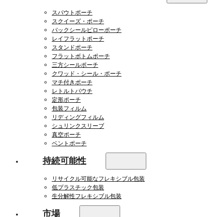
スパウトポーチ
スクイーズ・ポーチ
バックシールピローポーチ
レイフラットポーチ
スタンドポーチ
フラットボトムポーチ
三方シールポーチ
クワッド・シール・ポーチ
マチ付きポーチ
レトルトパウチ
定形ポーチ
包装フィルム
リディングフィルム
シュリンクスリーブ
真空ポーチ
ベントポーチ
持続可能性
リサイクル可能なフレキシブル包装
低プラスチック包装
生分解性フレキシブル包装
市場