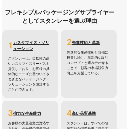
フレキシブルパッケージングサプライヤー
としてスタンレーを選ぶ理由
2
1
カスタマイズ・ソリ
先進技術と革新
ューション
先進的な生産技術と設備に
投資し続け、革新的な設計
スタンレーは、柔軟性の高
コンセプトと組み合わせる
いカスタマイズサービスを
ことで、顧客の市場競争力
提供しており、お客様の具
向上を支援している。
体的なニーズに基づいてさ
まざまなパッケージング・
ソリューションを設計する
ことができます。
3
4
強力な生産能力
高い品質基準
お客様の大量注文に対応す
スタンレーは、すべての包
るため、高品質の包装製品
装製品が国際基準に適合す