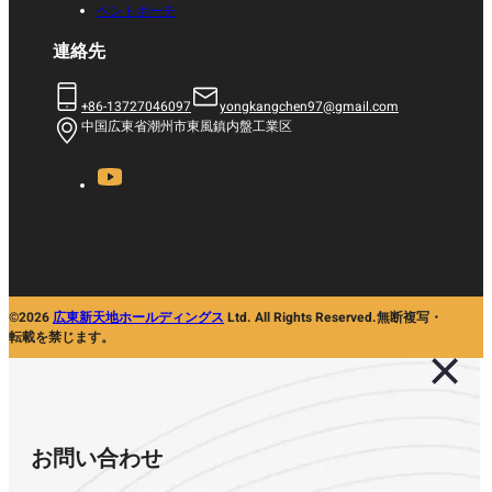
ベントポーチ
連絡先
+86-13727046097
yongkangchen97@gmail.com
中国広東省潮州市東風鎮内盤工業区
©2026
広東新天地ホールディングス
Ltd. All Rights Reserved.無断複写・
転載を禁じます。
お問い合わせ