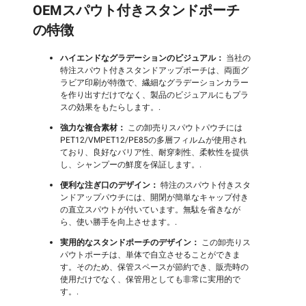
OEMスパウト付きスタンドポーチ
の特徴
ハイエンドなグラデーションのビジュアル：
当社の
特注スパウト付きスタンドアップポーチは、両面グ
ラビア印刷が特徴で、繊細なグラデーションカラー
を作り出すだけでなく、製品のビジュアルにもプラ
スの効果をもたらします。.
強力な複合素材：
この卸売りスパウトパウチには
PET12/VMPET12/PE85の多層フィルムが使用され
ており、良好なバリア性、耐穿刺性、柔軟性を提供
し、シャンプーの鮮度を保証します。.
便利な注ぎ口のデザイン：
特注のスパウト付きスタ
ンドアップパウチには、開閉が簡単なキャップ付き
の直立スパウトが付いています。無駄を省きなが
ら、使い勝手を向上させます。.
実用的なスタンドポーチのデザイン：
この卸売りス
パウトポーチは、単体で自立させることができま
す。そのため、保管スペースが節約でき、販売時の
使用だけでなく、保管用としても非常に実用的で
す。.