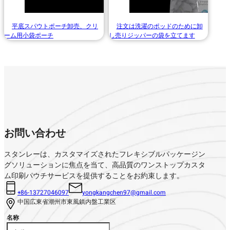
平底スパウトポーチ卸売、クリ
注文は洗濯のポッドのために卸
ーム用小袋ポーチ
し売りジッパーの袋を立てます
お問い合わせ
スタンレーは、カスタマイズされたフレキシブルパッケージン
グソリューションに焦点を当て、高品質のワンストップカスタ
ム印刷パウチサービスを提供することをお約束します。
+86-13727046097
yongkangchen97@gmail.com
中国広東省潮州市東風鎮内盤工業区
名称