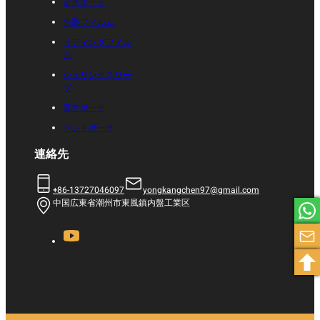
定形ポーチ
包装フィルム
リディングフィル
ム
シュリンクスリー
ブ
真空ポーチ
ベントポーチ
連絡先
+86-13727046097
yongkangchen97@gmail.com
中国広東省潮州市東風鎮内盤工業区