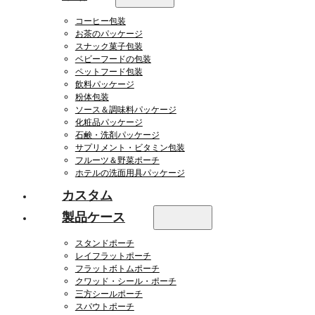
コーヒー包装
お茶のパッケージ
スナック菓子包装
ベビーフードの包装
ペットフード包装
飲料パッケージ
粉体包装
ソース＆調味料パッケージ
化粧品パッケージ
石鹸・洗剤パッケージ
サプリメント・ビタミン包装
フルーツ＆野菜ポーチ
ホテルの洗面用具パッケージ
カスタム
製品ケース
スタンドポーチ
レイフラットポーチ
フラットボトムポーチ
クワッド・シール・ポーチ
三方シールポーチ
スパウトポーチ