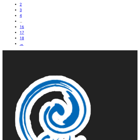
2
3
4
…
16
17
18
→