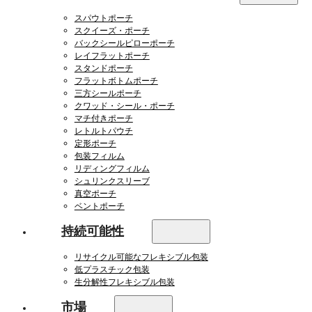
スパウトポーチ
スクイーズ・ポーチ
バックシールピローポーチ
レイフラットポーチ
スタンドポーチ
フラットボトムポーチ
三方シールポーチ
クワッド・シール・ポーチ
マチ付きポーチ
レトルトパウチ
定形ポーチ
包装フィルム
リディングフィルム
シュリンクスリーブ
真空ポーチ
ベントポーチ
持続可能性
リサイクル可能なフレキシブル包装
低プラスチック包装
生分解性フレキシブル包装
市場