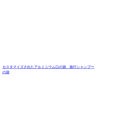
カスタマイズされたアルミニウム口の袋、旅行シャンプー
の袋