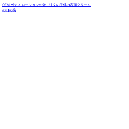
OEM ボディ ローションの袋、注文の子供の表面クリーム
の口の袋