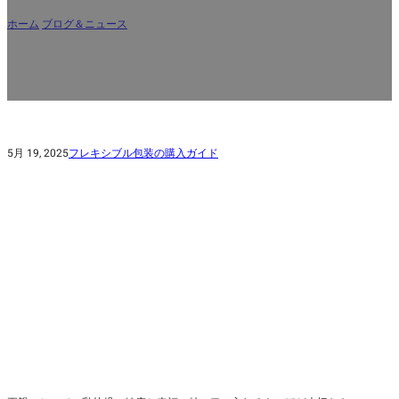
ホーム
/
ブログ＆ニュース
/
どのベビーフードパウチが安全か？ブランド別クイッ
クガイド
5月 19, 2025
フレキシブル包装の購入ガイド