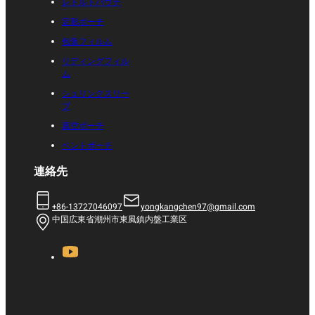
レトルトパウチ
定形ポーチ
包装フィルム
リディングフィル
ム
シュリンクスリー
ブ
真空ポーチ
ベントポーチ
連絡先
+86-13727046097
yongkangchen97@gmail.com
中国広東省潮州市東風鎮内盤工業区