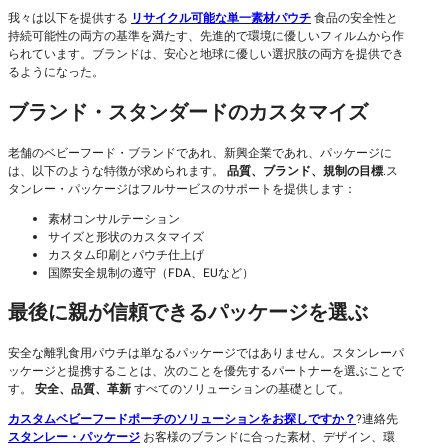
我々は以下を提供する
リサイクル可能な単一素材パウチ
食品の安全性と
持続可能性の両方の基準を満たす、先進的で環境に優しいフィルムから作
られています。ブランドは、安心と地球に優しい選択肢の両方を提供でき
るようになった。
ブランド・スタンダードのカスタマイズ
老舗のベビーフード・ブランドであれ、新興企業であれ、パッケージに
は、以下のような特徴が求められます。
品質、ブランド、規制の目標
.ス
タンレー・パッケージはフルサービスのサポートを提供します：
素材コンサルテーション
サイズと形状のカスタマイズ
カスタム印刷とパウチ仕上げ
国際安全規制の遵守（FDA、EUなど）
最後に親が信頼できるパッケージを選ぶ
安全な離乳食用パウチは単なるパッケージではありません。スタンレーパ
ッケージと提携することは、次のことを優先するパートナーを選ぶことで
す。
安全、品質、革新
すべてのソリューションの基礎として。
カスタムベビーフードポーチのソリューションをお探しですか？
?連絡先
スタンレー・パッケージ
お客様のブランドに合った素材、デザイン、環