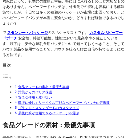
両親にとって、乳幼児の健康と幸福、特に口に入れるものほど大切なもの
はありません。ベビーフードパウチは、外出先での授乳を容易にする解決
策でしたが、今日では多くの種類のパッケージが市場に出回っており、ど
のベビーフードパウチが本当に安全なのか、どうすれば確信できるのでし
ょうか？
で
スタンレー・パッケージ
のスペシャリストです。
カスタムベビーフー
ドポーチ
安全性、持続可能性、性能において最高水準を確立していま
す。以下は、安全な離乳食用パウチについて知っておくべきこと、そして
パウチ製品を使用することで、パウチを絞るたびに自信を持てるようにな
る方法です。
目次
食品グレードの素材：最優先事項
汚染からのバリア保護
安全な使用と取り扱い
環境に優しくリサイクル可能なベビーフードパウチの選択肢
ブランド・スタンダードのカスタマイズ
最後に親が信頼できるパッケージを選ぶ
食品グレードの素材：最優先事項
安全性は素材から。高品質な離乳食ポーチは、以下の素材でできていなけ