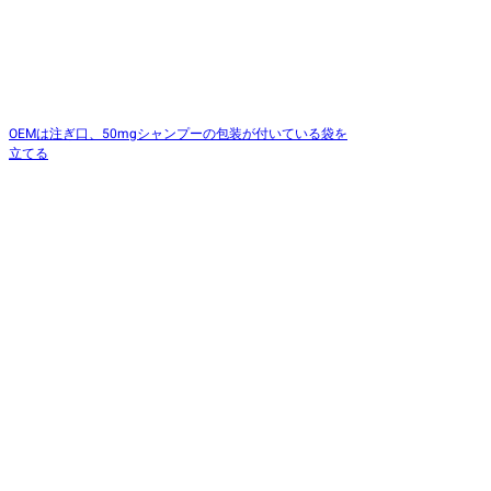
OEMは注ぎ口、50mgシャンプーの包装が付いている袋を
立てる