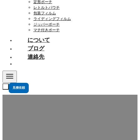
定形ポーチ
レトルトパウチ
包装フィルム
ライディングフィルム
ジッパーポーチ
マチ付きポーチ
について
ブログ
連絡先
見積依頼
どのベビーフードパウチが安全か？ブランド別クイッ
クガイド