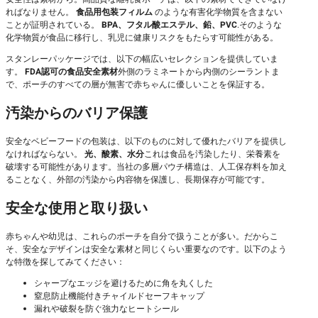
ればなりません。
食品用包装フィルム
のような有害化学物質を含まない
ことが証明されている。
BPA、フタル酸エステル、鉛、PVC
.そのような
化学物質が食品に移行し、乳児に健康リスクをもたらす可能性がある。
スタンレーパッケージでは、以下の幅広いセレクションを提供していま
す。
FDA認可の食品安全素材
外側のラミネートから内側のシーラントま
で、ポーチのすべての層が無害で赤ちゃんに優しいことを保証する。
汚染からのバリア保護
安全なベビーフードの包装は、以下のものに対して優れたバリアを提供し
なければならない。
光、酸素、水分
これは食品を汚染したり、栄養素を
破壊する可能性があります。当社の多層パウチ構造は、人工保存料を加え
ることなく、外部の汚染から内容物を保護し、長期保存が可能です。
安全な使用と取り扱い
赤ちゃんや幼児は、これらのポーチを自分で扱うことが多い。だからこ
そ、安全なデザインは安全な素材と同じくらい重要なのです。以下のよう
な特徴を探してみてください：
シャープなエッジを避けるために角を丸くした
窒息防止機能付きチャイルドセーフキャップ
漏れや破裂を防ぐ強力なヒートシール