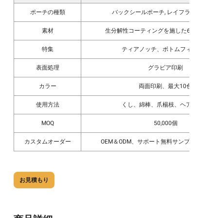
ポーチの種類
バックシールポーチ
,
レイフラットポー
素材
生分解性コーティングを施した60gクラフ
特集
ティアノッチ、ボトムフィリング
表面処理
グラビア印刷
カラー
両面印刷、最大10色
使用方法
くし、綿棒、爪楊枝、ヘアブラシ
MOQ
50,000個
カスタムオーダー
OEM＆ODM、サポート無料サンプルを受け
お見積もり