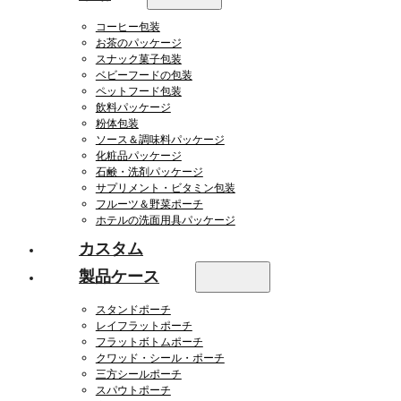
コーヒー包装
お茶のパッケージ
スナック菓子包装
ベビーフードの包装
ペットフード包装
飲料パッケージ
粉体包装
ソース＆調味料パッケージ
化粧品パッケージ
石鹸・洗剤パッケージ
サプリメント・ビタミン包装
フルーツ＆野菜ポーチ
ホテルの洗面用具パッケージ
カスタム
製品ケース
スタンドポーチ
レイフラットポーチ
フラットボトムポーチ
クワッド・シール・ポーチ
三方シールポーチ
スパウトポーチ