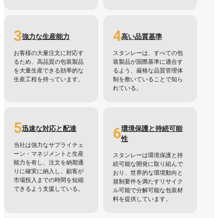
3
4
強力な生産能力
高い品質基準
お客様の大量注文に対応す
スタンレーは、すべての包
るため、高品質の包装製品
装製品が国際基準に適合す
を大量生産できる効率的な
るよう、厳格な品質管理体
生産工程を持っています。
制を敷いていることで知ら
れている。
5
6
迅速な対応と配達
環境保護と持続可能
性
当社は強力なサプライチェ
ーン・マネジメントと生産
スタンレーは環境保護と持
能力を有し、注文を納期通
続可能な開発に取り組んで
りに確実に納入し、顧客が
おり、世界的な環境動向と
市場投入までの時間を短縮
規制要件を満たすリサイク
できるよう支援している。
ル可能で分解可能な包装材
料を提供しています。