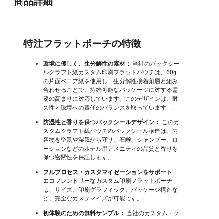
商品詳細
特注フラットポーチの特徴
環境に優しく、生分解性の素材：
当社のバックシー
ルクラフト紙カスタム印刷フラットパウチは、60g
の片面ベニア紙を使用し、生分解性接着剤層と組み
合わせることで、持続可能なパッケージに対する需
要の高まりに対応しています。このデザインは、耐
久性と環境への責任のバランスを取っています。.
防湿性と香りを保つバックシールデザイン：
このカ
スタムクラフト紙パウチのバックシール構造は、内
容物を空気や湿気から守り、石鹸、シャンプー、ロ
ーションなどのホテル用アメニティの品質と香りを
保つ密閉性を保証します。.
フルプロセス・カスタマイゼーションをサポート：
エコフレンドリーなカスタム印刷フラットポーチ
は、サイズ、印刷グラフィック、パッケージ構造な
ど、完全なカスタマイズが可能です。.
初体験のための無料サンプル：
当社のカスタム・ク