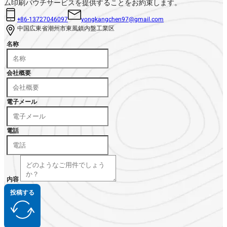
ム印刷パウチサービスを提供することをお約束します。
+86-13727046097
yongkangchen97@gmail.com
中国広東省潮州市東風鎮内盤工業区
名称
会社概要
電子メール
電話
内容
投稿する