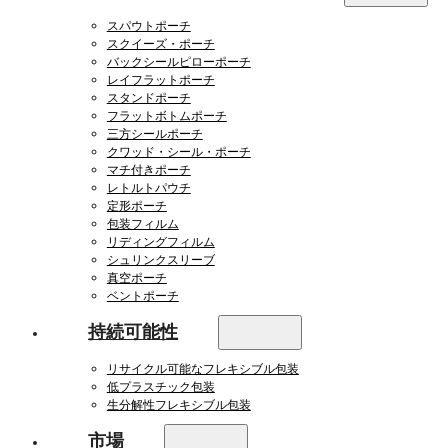
スパウトポーチ
スクイーズ・ポーチ
バックシールピローポーチ
レイフラットポーチ
スタンドポーチ
フラットボトムポーチ
三方シールポーチ
クワッド・シール・ポーチ
マチ付きポーチ
レトルトパウチ
定形ポーチ
包装フィルム
リディングフィルム
シュリンクスリーブ
真空ポーチ
ベントポーチ
持続可能性
リサイクル可能なフレキシブル包装
低プラスチック包装
生分解性フレキシブル包装
市場