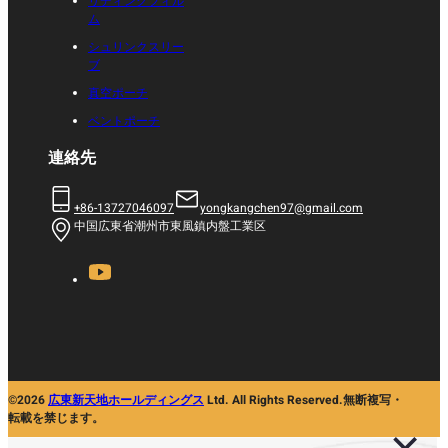
リディングフィル
ム
シュリンクスリー
ブ
真空ポーチ
ベントポーチ
連絡先
+86-13727046097
yongkangchen97@gmail.com
中国広東省潮州市東風鎮内盤工業区
©2026
広東新天地ホールディングス
Ltd. All Rights Reserved.無断複写・
転載を禁じます。