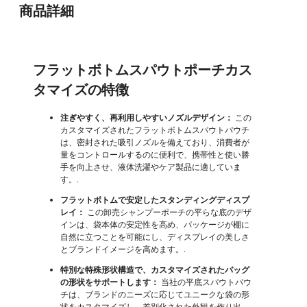
商品詳細
フラットボトムスパウトポーチカス
タマイズの特徴
注ぎやすく、再利用しやすいノズルデザイン：
この
カスタマイズされたフラットボトムスパウトパウチ
は、密封された吸引ノズルを備えており、消費者が
量をコントロールするのに便利で、携帯性と使い勝
手を向上させ、液体洗濯やケア製品に適していま
す。.
フラットボトムで安定したスタンディングディスプ
レイ：
この卸売シャンプーポーチの平らな底のデザ
インは、袋本体の安定性を高め、パッケージが棚に
自然に立つことを可能にし、ディスプレイの美しさ
とブランドイメージを高めます。.
特別な特殊形状構造で、カスタマイズされたバッグ
の形状をサポートします：
当社の平底スパウトパウ
チは、ブランドのニーズに応じてユニークな袋の形
状をカスタマイズし、差別化された外観を作り出