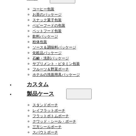
コーヒー包装
お茶のパッケージ
スナック菓子包装
ベビーフードの包装
ペットフード包装
飲料パッケージ
粉体包装
ソース＆調味料パッケージ
化粧品パッケージ
石鹸・洗剤パッケージ
サプリメント・ビタミン包装
フルーツ＆野菜ポーチ
ホテルの洗面用具パッケージ
カスタム
製品ケース
スタンドポーチ
レイフラットポーチ
フラットボトムポーチ
クワッド・シール・ポーチ
三方シールポーチ
スパウトポーチ