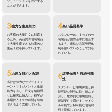
ソリューションを設計する
ことができます。
3
4
強力な生産能力
高い品質基準
お客様の大量注文に対応す
スタンレーは、すべての包
るため、高品質の包装製品
装製品が国際基準に適合す
を大量生産できる効率的な
るよう、厳格な品質管理体
生産工程を持っています。
制を敷いていることで知ら
れている。
5
6
迅速な対応と配達
環境保護と持続可能
性
当社は強力なサプライチェ
ーン・マネジメントと生産
スタンレーは環境保護と持
能力を有し、注文を納期通
続可能な開発に取り組んで
りに確実に納入し、顧客が
おり、世界的な環境動向と
市場投入までの時間を短縮
規制要件を満たすリサイク
できるよう支援している。
ル可能で分解可能な包装材
料を提供しています。