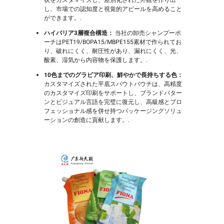
し、市場での認知度と視覚的アピールを高めること
ができます。.
ハイバリア3層複合構造：
当社の卸売シャンプーポ
ーチはPET19/BOPA15/MBPE155素材で作られてお
り、破れにくく、耐圧性があり、漏れにくく、光、
酸素、湿気から内容物を保護します。.
10色までのグラビア印刷、鮮やかで長持ちする色：
カスタマイズされた平底スパウトパウチは、高精度
のカスタマイズ印刷をサポートし、ブランドパター
ンとビジュアル言語を完璧に復元し、高級感とプロ
フェッショナル感を併せ持つパッケージングソリュ
ーションの創造に貢献します。.