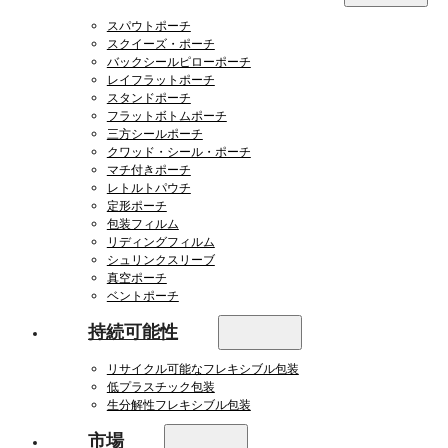
スパウトポーチ
スクイーズ・ポーチ
バックシールピローポーチ
レイフラットポーチ
スタンドポーチ
フラットボトムポーチ
三方シールポーチ
クワッド・シール・ポーチ
マチ付きポーチ
レトルトパウチ
定形ポーチ
包装フィルム
リディングフィルム
シュリンクスリーブ
真空ポーチ
ベントポーチ
持続可能性
リサイクル可能なフレキシブル包装
低プラスチック包装
生分解性フレキシブル包装
市場