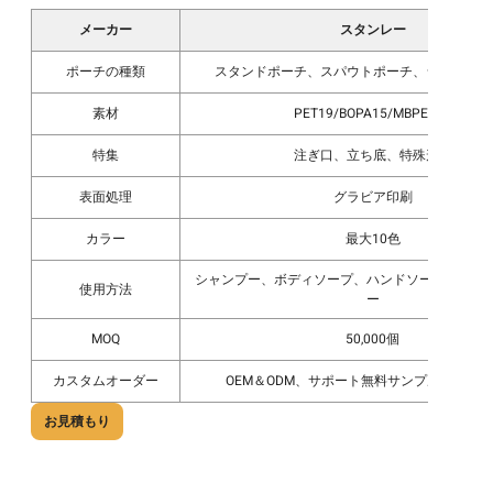
メーカー
スタンレー
ポーチの種類
スタンドポーチ、スパウトポーチ、シェイプド
素材
PET19/BOPA15/MBPE155
特集
注ぎ口、立ち底、特殊形状
表面処理
グラビア印刷
カラー
最大10色
シャンプー、ボディソープ、ハンドソープ、コン
使用方法
ー
MOQ
50,000個
カスタムオーダー
OEM＆ODM、サポート無料サンプルを受け
お見積もり